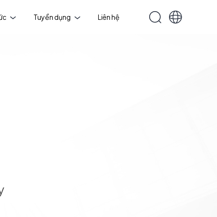
tức
Tuyển dụng
Liên hệ
y