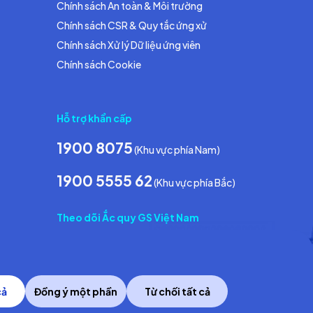
Chính sách An toàn & Môi trường
Chính sách CSR & Quy tắc ứng xử
Chính sách Xử lý Dữ liệu ứng viên
Chính sách Cookie
Hỗ trợ khẩn cấp
1900 8075
(Khu vực phía Nam)
1900 5555 62
(Khu vực phía Bắc)
Theo dõi Ắc quy GS Việt Nam
cả
Đồng ý một phần
Từ chối tất cả
Copyright © 2014 GS Battery Vietnam Co., Ltd