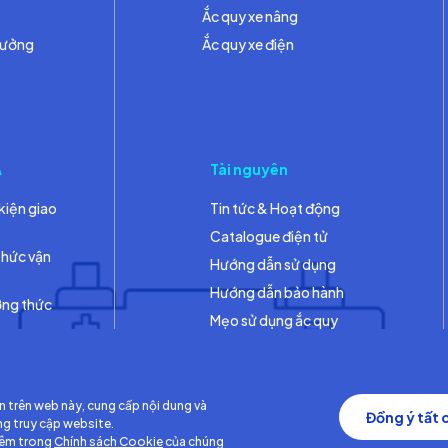
Ắc quy xe nâng
hưởng
Ắc quy xe điện
A
Tài nguyên
kiện giao
Tin tức & Hoạt động
Catalogue điện tử
thức vận
Hướng dẫn sử dụng
Hướng dẫn bảo hành
ơng thức
Mẹo sử dụng ắc quy
Thư viện
n trên web này, cung cấp nội dung và
Đồng ý tất 
ng truy cập website.
hêm trong
Chính sách Cookie
của chúng