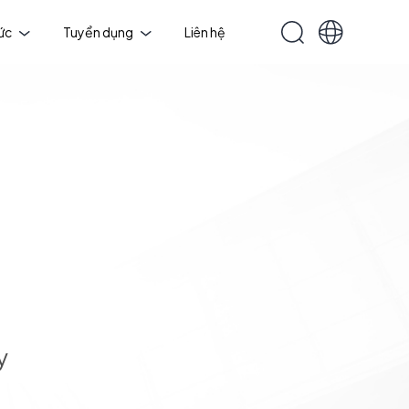
tức
Tuyển dụng
Liên hệ
y