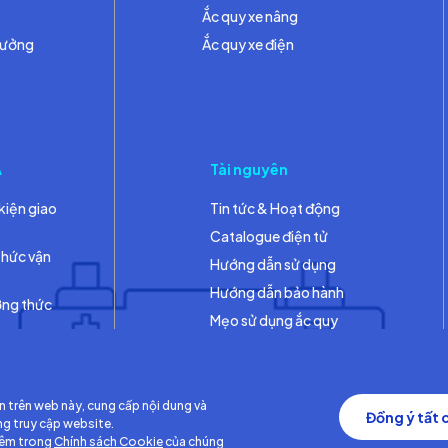
Ắc quy xe nâng
hưởng
Ắc quy xe điện
A
Tài nguyên
kiện giao
Tin tức & Hoạt động
Catalogue điện tử
thức vận
Hướng dẫn sử dụng
Hướng dẫn bảo hành
ơng thức
Mẹo sử dụng ắc quy
Thư viện
n trên web này, cung cấp nội dung và
Đồng ý tất 
ng truy cập website.
hêm trong
Chính sách Cookie
của chúng