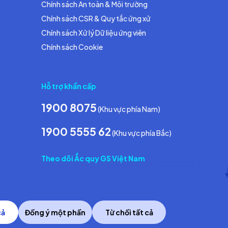
Chính sách An toàn & Môi trường
Chính sách CSR & Quy tắc ứng xử
Chính sách Xử lý Dữ liệu ứng viên
Chính sách Cookie
Hỗ trợ khẩn cấp
1900 8075
(Khu vực phía Nam)
1900 5555 62
(Khu vực phía Bắc)
Theo dõi Ắc quy GS Việt Nam
cả
Đồng ý một phần
Từ chối tất cả
Copyright © 2014 GS Battery Vietnam Co., Ltd