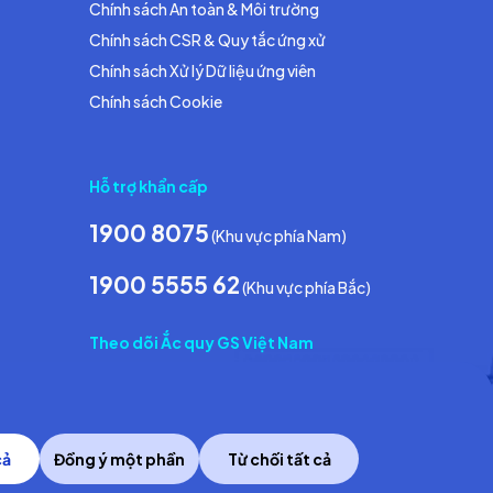
Chính sách An toàn & Môi trường
Chính sách CSR & Quy tắc ứng xử
Chính sách Xử lý Dữ liệu ứng viên
Chính sách Cookie
Hỗ trợ khẩn cấp
1900 8075
(Khu vực phía Nam)
1900 5555 62
(Khu vực phía Bắc)
Theo dõi Ắc quy GS Việt Nam
cả
Đồng ý một phần
Từ chối tất cả
Copyright © 2014 GS Battery Vietnam Co., Ltd