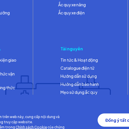
Ắc quy xe nâng
hưởng
Ắc quy xe điện
A
Tài nguyên
kiện giao
Tin tức & Hoạt động
Catalogue điện tử
thức vận
Hướng dẫn sử dụng
Hướng dẫn bảo hành
ơng thức
Mẹo sử dụng ắc quy
Thư viện
n trên web này, cung cấp nội dung và
Đồng ý tất 
ng truy cập website.
hêm trong
Chính sách Cookie
của chúng