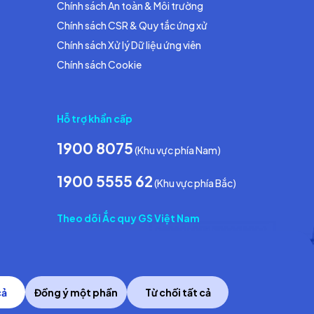
Chính sách An toàn & Môi trường
Chính sách CSR & Quy tắc ứng xử
Chính sách Xử lý Dữ liệu ứng viên
Chính sách Cookie
Hỗ trợ khẩn cấp
1900 8075
(Khu vực phía Nam)
1900 5555 62
(Khu vực phía Bắc)
Theo dõi Ắc quy GS Việt Nam
cả
Đồng ý một phần
Từ chối tất cả
Copyright © 2014 GS Battery Vietnam Co., Ltd