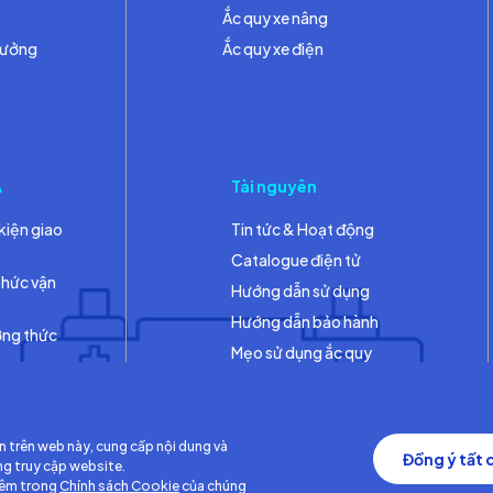
Ắc quy xe nâng
hưởng
Ắc quy xe điện
A
Tài nguyên
kiện giao
Tin tức & Hoạt động
Catalogue điện tử
thức vận
Hướng dẫn sử dụng
Hướng dẫn bảo hành
ơng thức
Mẹo sử dụng ắc quy
Thư viện
n trên web này, cung cấp nội dung và
Đồng ý tất 
ng truy cập website.
hêm trong
Chính sách Cookie
của chúng