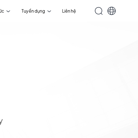
tức
Tuyển dụng
Liên hệ
y